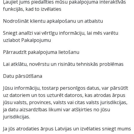
Ļaujiet jums piedalīties mūsu pakalpojuma interaktīvās
funkcijās, kad to izvēlaties
Nodrošināt klientu apkalpošanu un atbalstu
Sniegt analīzi vai vērtīgu informāciju, lai mēs varētu
uzlabot Pakalpojumu
Pārraudzīt pakalpojuma lietošanu
Lai atklātu, novērstu un risinātu tehniskās problēmas
Datu pārsūtīšana
Jūsu informāciju, tostarp personīgos datus, var pārsūtīt
uz datoriem un tos uzturēt datoros, kas atrodas ārpus
jūsu valsts, provinces, valsts vai citas valsts jurisdikcijas,
ja datu aizsardzības likumi var atšķirties no jūsu
jurisdikcijas.
Ja jūs atrodaties ārpus Latvijas un izvēlaties sniegt mums