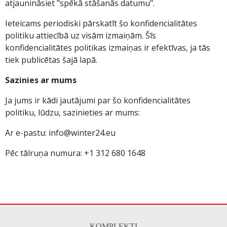
atjaunināsiet "spēkā stāšanās datumu".
Ieteicams periodiski pārskatīt šo konfidencialitātes
politiku attiecībā uz visām izmaiņām. Šīs
konfidencialitātes politikas izmaiņas ir efektīvas, ja tās
tiek publicētas šajā lapā.
Sazinies ar mums
Ja jums ir kādi jautājumi par šo konfidencialitātes
politiku, lūdzu, sazinieties ar mums:
Ar e-pastu: info@winter24.eu
Pēc tālruņa numura: +1 312 680 1648
KOMPLEKTI