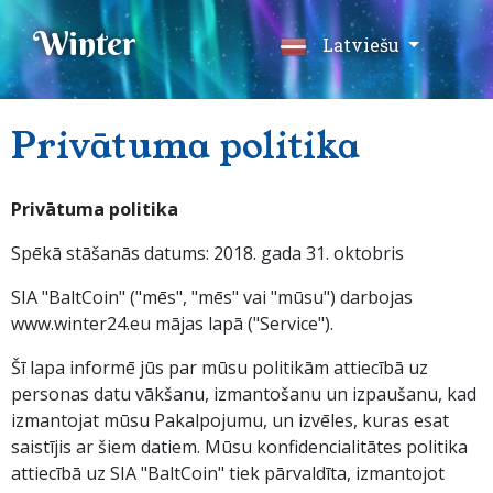
Winter
Latviešu
Privātuma politika
Privātuma politika
Spēkā stāšanās datums: 2018. gada 31. oktobris
SIA "BaltCoin" ("mēs", "mēs" vai "mūsu") darbojas
www.winter24.eu mājas lapā ("Service").
Šī lapa informē jūs par mūsu politikām attiecībā uz
personas datu vākšanu, izmantošanu un izpaušanu, kad
izmantojat mūsu Pakalpojumu, un izvēles, kuras esat
saistījis ar šiem datiem. Mūsu konfidencialitātes politika
attiecībā uz SIA "BaltCoin" tiek pārvaldīta, izmantojot