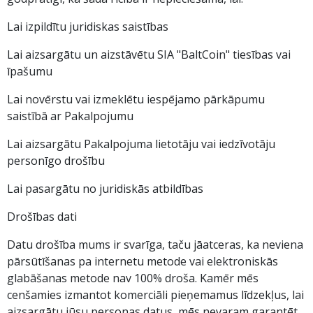
Lai izpildītu juridiskas saistības
Lai aizsargātu un aizstāvētu SIA "BaltCoin" tiesības vai
īpašumu
Lai novērstu vai izmeklētu iespējamo pārkāpumu
saistībā ar Pakalpojumu
Lai aizsargātu Pakalpojuma lietotāju vai iedzīvotāju
personīgo drošību
Lai pasargātu no juridiskās atbildības
Drošības dati
Datu drošība mums ir svarīga, taču jāatceras, ka neviena
pārsūtīšanas pa internetu metode vai elektroniskās
glabāšanas metode nav 100% droša. Kamēr mēs
cenšamies izmantot komerciāli pieņemamus līdzekļus, lai
aizsargātu jūsu personas datus, mēs nevaram garantēt