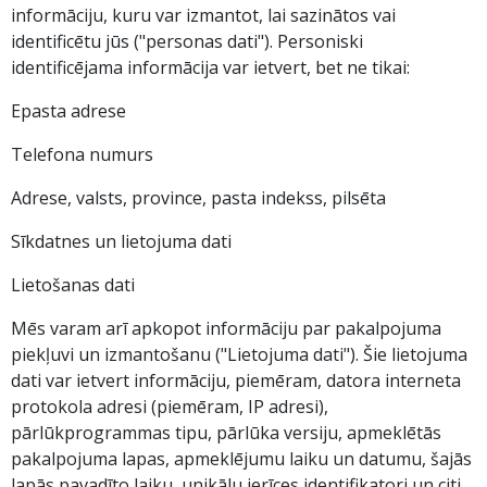
informāciju, kuru var izmantot, lai sazinātos vai
identificētu jūs ("personas dati"). Personiski
identificējama informācija var ietvert, bet ne tikai:
Epasta adrese
Telefona numurs
Adrese, valsts, province, pasta indekss, pilsēta
Sīkdatnes un lietojuma dati
Lietošanas dati
Mēs varam arī apkopot informāciju par pakalpojuma
piekļuvi un izmantošanu ("Lietojuma dati"). Šie lietojuma
dati var ietvert informāciju, piemēram, datora interneta
protokola adresi (piemēram, IP adresi),
pārlūkprogrammas tipu, pārlūka versiju, apmeklētās
pakalpojuma lapas, apmeklējumu laiku un datumu, šajās
lapās pavadīto laiku, unikālu ierīces identifikatori un citi