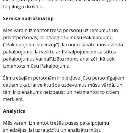
tā pilnīgu drošību.
Servisa nodrošinātāji
Mēs varam izmantot trešo personu uzņēmumus un
privātpersonas, lai atvieglotu mūsu Pakalpojumu
("Pakalpojumu sniedzēji"), lai nodrošinātu mūsu vārdā
pakalpojumu, lai veiktu ar Pakalpojumiem saistītus
pakalpojumus vai palīdzētu mums analizēt, kā tiek
izmantots mūsu Pakalpojums.
Šīm trešajām personām ir piekļuve jūsu personīgajiem
datiem tikai, lai veiktu šos uzdevumus mūsu vārdā, un
tām ir pienākums neizpaust un neizmantot to citiem
mērķiem.
Analytics
Mēs varam izmantot trešās puses pakalpojumu
sniedzējus, lai uzraudzītu un analizētu mūsu