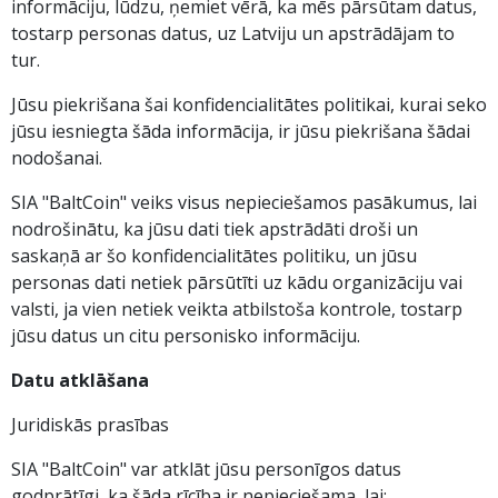
informāciju, lūdzu, ņemiet vērā, ka mēs pārsūtam datus,
tostarp personas datus, uz Latviju un apstrādājam to
tur.
Jūsu piekrišana šai konfidencialitātes politikai, kurai seko
jūsu iesniegta šāda informācija, ir jūsu piekrišana šādai
nodošanai.
SIA "BaltCoin" veiks visus nepieciešamos pasākumus, lai
nodrošinātu, ka jūsu dati tiek apstrādāti droši un
saskaņā ar šo konfidencialitātes politiku, un jūsu
personas dati netiek pārsūtīti uz kādu organizāciju vai
valsti, ja vien netiek veikta atbilstoša kontrole, tostarp
jūsu datus un citu personisko informāciju.
Datu atklāšana
Juridiskās prasības
SIA "BaltCoin" var atklāt jūsu personīgos datus
godprātīgi, ka šāda rīcība ir nepieciešama, lai: