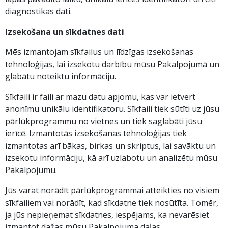
diagnostikas dati.
Izsekošana un sīkdatnes dati
Mēs izmantojam sīkfailus un līdzīgas izsekošanas
tehnoloģijas, lai izsekotu darbību mūsu Pakalpojumā un
glabātu noteiktu informāciju.
Sīkfaili ir faili ar mazu datu apjomu, kas var ietvert
anonīmu unikālu identifikatoru. Sīkfaili tiek sūtīti uz jūsu
pārlūkprogrammu no vietnes un tiek saglabāti jūsu
ierīcē. Izmantotās izsekošanas tehnoloģijas tiek
izmantotas arī bākas, birkas un skriptus, lai savāktu un
izsekotu informāciju, kā arī uzlabotu un analizētu mūsu
Pakalpojumu.
Jūs varat norādīt pārlūkprogrammai atteikties no visiem
sīkfailiem vai norādīt, kad sīkdatne tiek nosūtīta. Tomēr,
ja jūs nepieņemat sīkdatnes, iespējams, ka nevarēsiet
izmantot dažas mūsu Pakalpojuma daļas.