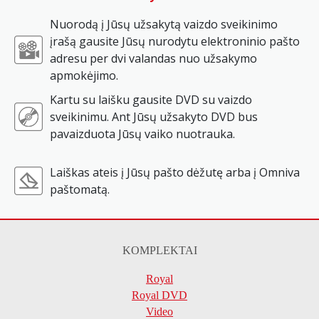
Nuorodą į Jūsų užsakytą vaizdo sveikinimo
įrašą gausite Jūsų nurodytu elektroninio pašto
adresu per dvi valandas nuo užsakymo
apmokėjimo.
Kartu su laišku gausite DVD su vaizdo
sveikinimu. Ant Jūsų užsakyto DVD bus
pavaizduota Jūsų vaiko nuotrauka.
Laiškas ateis į Jūsų pašto dėžutę arba į Omniva
paštomatą.
KOMPLEKTAI
Royal
Royal DVD
Video