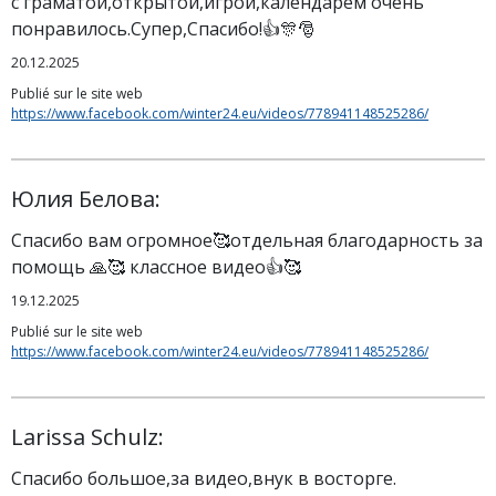
с граматой,открытой,игрой,календарём очень
понравилось.Супер,Спасибо!👍🎊🎅
20.12.2025
Publié sur le site web
https://www.facebook.com/winter24.eu/videos/778941148525286/
Юлия Белова:
Спасибо вам огромное🥰отдельная благодарность за
помощь 🙏🥰 классное видео👍🥰
19.12.2025
Publié sur le site web
https://www.facebook.com/winter24.eu/videos/778941148525286/
Larissa Schulz:
Спасибо большое,за видео,внук в восторге.