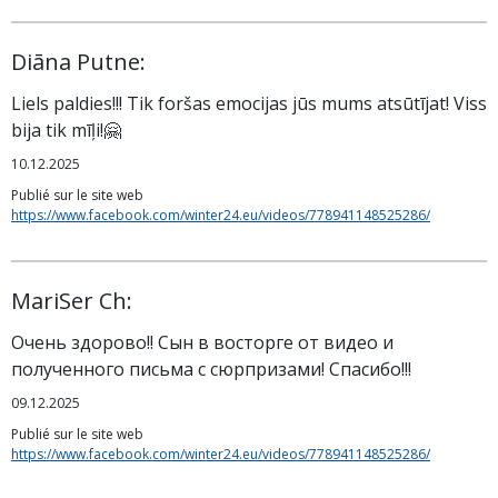
Diāna Putne:
Liels paldies!!! Tik foršas emocijas jūs mums atsūtījat! Viss
bija tik mīļi!🤗
10.12.2025
Publié sur le site web
https://www.facebook.com/winter24.eu/videos/778941148525286/
MariSer Ch:
Очень здорово!! Сын в восторге от видео и
полученного письма с сюрпризами! Спасибо!!!
09.12.2025
Publié sur le site web
https://www.facebook.com/winter24.eu/videos/778941148525286/