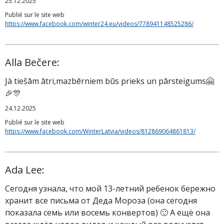
25.12.2025
Publié sur le site web
https://www.facebook.com/winter24.eu/videos/778941148525286/
Alla Bečere:
Jà tiešām ātri,mazbērniem būs prieks un pārsteigums🤗
🎉🎊
24.12.2025
Publié sur le site web
https://www.facebook.com/WinterLatvia/videos/812869064861813/
Ada Lee:
Сегодня узнала, что мой 13-летний ребенок бережно
хранит все письма от Деда Мороза (она сегодня
показала семь или восемь конвертов) 🙂 А ещё она