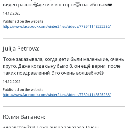
видео разное🥰дети в восторге😇спасибо вам❤️
14.12.2025
Published on the website
https://www.facebook.com/winter24.eu/videos/778941148525286/
Julija Petrova:
Тоже заказывала, когда дети были маленькие, очень
круто. Даже когда сыну было 8, он ещё верил, после
таких поздравлений. Это очень волшебно😍
14.12.2025
Published on the website
https://www.facebook.com/winter24.eu/videos/778941148525286/
Юлия Ватанен:
Здравствуйте! Тоже вчера заказала. Очень