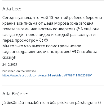
Ada Lee:
Сегодня узнала, что мой 13-летний ребенок бережно
хранит все письма от Деда Мороза (она сегодня
показала семь или восемь конвертов) 🙂 А ещё она
всегда ждёт новое видео и каждый раз волнуется
перед просмотром 🥰 😍
Мы только что вместе посмотрели новое
видеопоздравление, очень красиво! 🥰 Спасибо за
сказку!!!
24.12.2025
Published on the website
https://www.facebook.com/winter24.eu/videos/778941148525286/
Alla Bečere:
Jà tiešām ātri,mazbērniem būs prieks un pārsteigums🤗