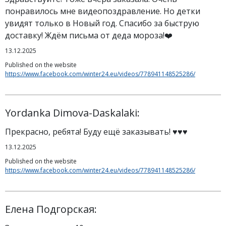
понравилось мне видеопоздравление. Но детки
увидят только в Новый год. Спасибо за быструю
доставку! Ждём письма от деда мороза!❤️
13.12.2025
Published on the website
https://www.facebook.com/winter24.eu/videos/778941148525286/
Yordanka Dimova-Daskalaki:
Прекрасно, ребята! Буду ещё заказывать! ♥️♥️♥️
13.12.2025
Published on the website
https://www.facebook.com/winter24.eu/videos/778941148525286/
Елена Подгорская: