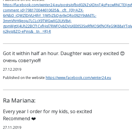
https://facebook.com/winter24.eu/posts/pfbid02kZsXDtqT4jzPecwRNCTEX
comment_id=798170044610635&__cft__[0]=AZX-
6rNbD_iQWZlDiVLHJhY_1JW5jZbDgy9xQRo092Y9sMdTL-
3mmVhH6Jeoju7LCLcX9TWGwXG3UtV8vJ-
gpmMgtX4Uh22BCf1CvfHql7RWFQvbDVsXEEtlS3SixRfMOSKfNQfeG9K88aYTqI
n2kysj8ZO-ePjns&__tn__=R]-R
Got it within half an hour. Daughter was very excited 😍
очень советую!!!
27.12.2019
Published on the website
https://www.facebook.com/winter24.eu
Ra Mariana:
Every year I order for my kids, so excited
Recommend ❤️
27.11.2019