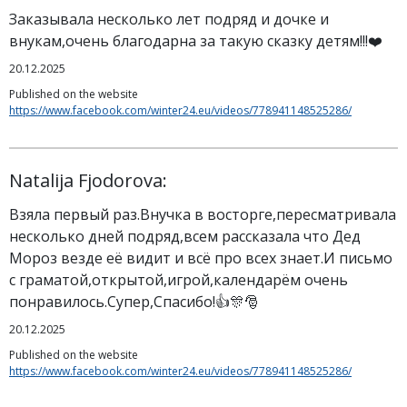
Заказывала несколько лет подряд и дочке и
внукам,очень благодарна за такую сказку детям!!!❤️
20.12.2025
Published on the website
https://www.facebook.com/winter24.eu/videos/778941148525286/
Natalija Fjodorova:
Взяла первый раз.Внучка в восторге,пересматривала
несколько дней подряд,всем рассказала что Дед
Мороз везде её видит и всё про всех знает.И письмо
с граматой,открытой,игрой,календарём очень
понравилось.Супер,Спасибо!👍🎊🎅
20.12.2025
Published on the website
https://www.facebook.com/winter24.eu/videos/778941148525286/