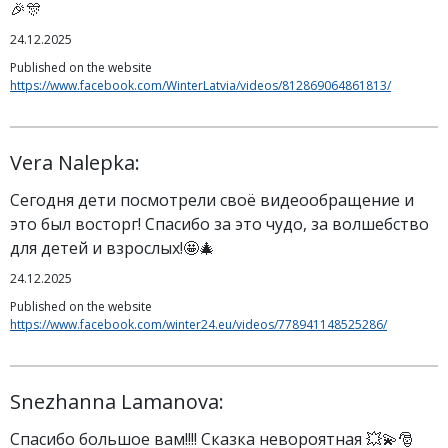
🎉🎊
24.12.2025
Published on the website
https://www.facebook.com/WinterLatvia/videos/812869064861813/
Vera Nalepka:
Сегодня дети посмотрели своё видеообращение и
это был восторг! Спасибо за это чудо, за волшебство
для детей и взрослых!🤩🎄
24.12.2025
Published on the website
https://www.facebook.com/winter24.eu/videos/778941148525286/
Snezhanna Lamanova:
Спасибо большое вам!!!! Сказка невороятная 💥💫🎅