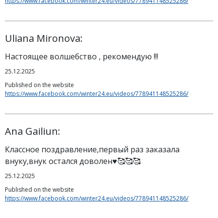
https://www.facebook.com/winter24.eu/videos/778941148525286/
Uliana Mironova:
Настоящее волшебство , рекомендую !!!
25.12.2025
Published on the website
https://www.facebook.com/winter24.eu/videos/778941148525286/
Ana Gailiun:
Классное поздравление,первый раз заказала
внуку,внук остался доволен♥️🥰🥰🥰
25.12.2025
Published on the website
https://www.facebook.com/winter24.eu/videos/778941148525286/