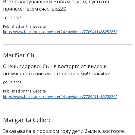
Всех с наступающим Новым годом, пусть он
принесет всем счастье🙏🏻
10.12.2025
Published on the website
https://www.facebook.com/winter24.eu/videos/778941148525286/
MariSer Ch:
Очень здорово!! Сын в восторге от видео и
полученного письма с сюрпризами! Спасибо!!!
09.12.2025
Published on the website
https://www.facebook.com/winter24.eu/videos/778941148525286/
Margarita Celler:
Заказывала в прошлом году дети были в восторге.