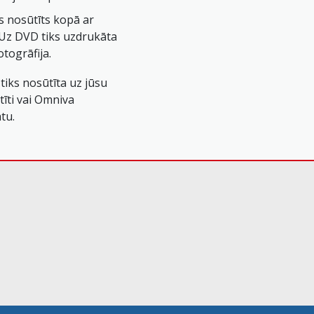
s nosūtīts kopā ar
. Uz DVD tiks uzdrukāta
togrāfija.
tiks nosūtīta uz jūsu
tīti vai Omniva
tu.