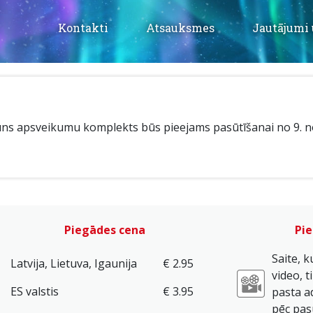
Kontakti
Atsauksmes
Jautājumi 
ns apsveikumu komplekts būs pieejams pasūtīšanai no 9. 
Piegādes cena
Pie
Saite, k
Latvija, Lietuva, Igaunija
€ 2.95
video, t
ES valstis
€ 3.95
pasta a
pēc pas