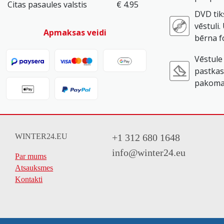
Citas pasaules valstis
€ 4.95
DVD tik
vēstuli
Apmaksas veidi
bērna fo
Vēstule 
pastkas
pakoma
WINTER24.EU
+1 312 680 1648
info@winter24.eu
Par mums
Atsauksmes
Kontakti