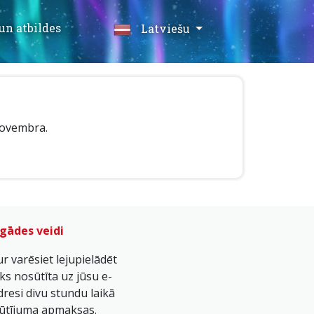
un atbildes
Latviešu
novembra.
gādes veidi
ur varēsiet lejupielādēt
iks nosūtīta uz jūsu e-
dresi divu stundu laikā
ūtījuma apmaksas.