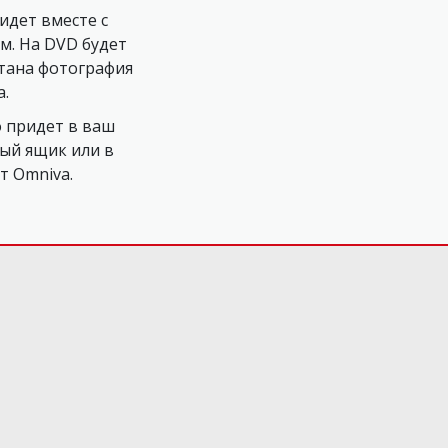
идет вместе с
м. На DVD будет
тана фотография
а.
 придет в ваш
ый ящик или в
т Omniva.